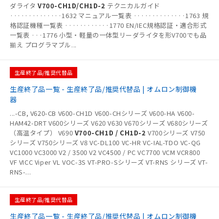
ダライタ
V700-CH1D/CH1D-2
テクニカルガイド
··············1632 マニュアル一覧表 ··············1763 規
格認証機種一覧表 ············1770 EN/IEC規格認証・適合形式
一覧表 ···1776 小型・軽量の一体型リーダライタを形V700でも品
揃え プログラマブル
...
生産終了品/推奨代替品
生産終了品一覧 - 生産終了品/推奨代替品 | オムロン制御機
器
...
-CB, V620-CB V600-CH1D V600-CHシリーズ V600-HA V600-
HAM42-DRT V600シリーズ V620 V630 V670シリーズ V680シリーズ
（高温タイプ） V690
V700-CH1D / CH1D-2
V700シリーズ V750
シリーズ V750シリーズ V8 VC-DL100 VC-HR VC-IAL-TDO VC-QG
VC1000 VC3000 V2 / 3500 V2 VC4500 / PC VC7700 VCM VCR800
VF VICC Viper VL VOC-3S VT-PRO-Sシリーズ VT-RNS シリーズ VT-
RNS-
...
生産終了品/推奨代替品
生産終了品一覧 - 生産終了品/推奨代替品 | オムロン制御機