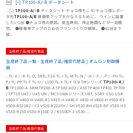
[-] TP100-A/-B データシート
...
[-]
TP100-A/-B
データシート チョコ停モニタ/チョコ停レポー
タ形
TP100-A/B
稼働率アップをかなえるために、 ラインに設置
したい1台 ●チョコ停の原因、発生時刻、停止時間などが一目瞭
然。 ●稼働率アップのためのプランづくりが簡単。 ●62台まで
接
...
生産終了品/推奨代替品
生産終了品一覧 - 生産終了品/推奨代替品 | オムロン制御機
器
...
TL-A / -K TL-D, SRD, F2G TL-I TL-M TL-N / -H / -F / -P / -PH TL-
PJ TL-PP TL-T TL-U / L100 TL-X TL-Y TLB TMシリーズ
TP100-A /
B
TP1000-A-SRM TP200-A TP300-A02 / A10 TP400 TP401 TP700
/ TP710 U43 / U45 UM / MC3 UMAシリーズ URT, SSRT USG USR
V400-F V400-H V400-R1 V410-H V440-F V450-H V460-H V500-R3
V500-R521B2 / C2 V520-R221FH / SH V520-RH V520-RP V530-H3
V530-R150 V530-R150E-2 / R150EP-2 V530-
...
生産終了品/推奨代替品